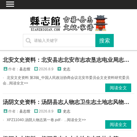
首页
文献
家谱
地图
方志
北安文史资料：北安县志北安市志农垦志电业局志地名录建设志财政局志PDF电子版地方志下载
古籍
作者：
县志馆
2026.8.9
史志
考古
· 北安文史资料 第3辑_中国人民政治协商会议北安市委员会文史资料研究委员
会...阅读全文>>
新编方志
阅读全文
联系方式
汤阴文史资料：汤阴县志人物志卫生志土地志风物民俗志商业志政协志关工委志PDF电子版
网站声明
作者：
县志馆
2026.8.9
史志
· XFZ11040.汤阴人物志第一卷.pdf · ...阅读全文>>
阅读全文