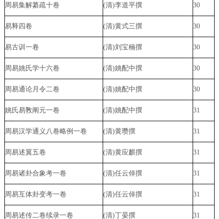
周易集解纂疏十卷
(清)李道平撰
30
易释四卷
(清)黄式三撰
30
易古训一卷
(清)刘宝楠撰
30
周易姚氏学十六卷
(清)姚配中撰
30
周易通论月令二卷
(清)姚配中撰
30
姚氏易斆阐元一卷
(清)姚配中撰
31
周易汉学通义八卷略例一卷
(清)黄瓒撰
31
周易述翼五卷
(清)黄应麒撰
31
周易诸卦合象考一卷
(清)任云倬撰
31
周易互体卦变考一卷
(清)任云倬撰
31
周易述传二卷续录一卷
(清)丁晏撰
31