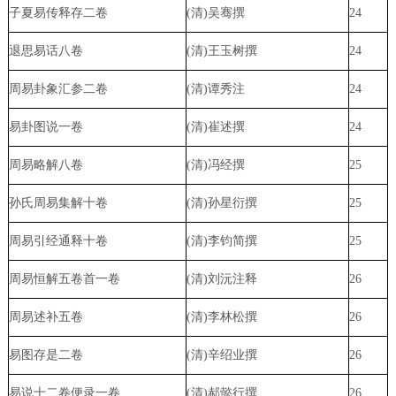
子夏易传释存二卷
(清)吴骞撰
24
退思易话八卷
(清)王玉树撰
24
周易卦象汇参二卷
(清)谭秀注
24
易卦图说一卷
(清)崔述撰
24
周易略解八卷
(清)冯经撰
25
孙氏周易集解十卷
(清)孙星衍撰
25
周易引经通释十卷
(清)李钧简撰
25
周易恒解五卷首一卷
(清)刘沅注释
26
周易述补五卷
(清)李林松撰
26
易图存是二卷
(清)辛绍业撰
26
易说十二卷便录一卷
(清)郝懿行撰
26