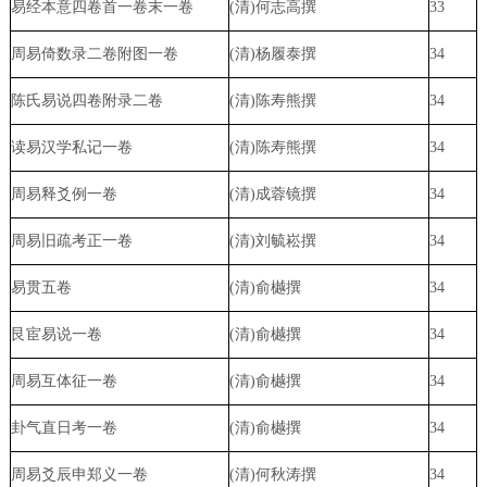
易经本意四卷首一卷末一卷
(清)何志高撰
33
周易倚数录二卷附图一卷
(清)杨履泰撰
34
陈氏易说四卷附录二卷
(清)陈寿熊撰
34
读易汉学私记一卷
(清)陈寿熊撰
34
周易释爻例一卷
(清)成蓉镜撰
34
周易旧疏考正一卷
(清)刘毓崧撰
34
易贯五卷
(清)俞樾撰
34
艮宦易说一卷
(清)俞樾撰
34
周易互体征一卷
(清)俞樾撰
34
卦气直日考一卷
(清)俞樾撰
34
周易爻辰申郑义一卷
(清)何秋涛撰
34