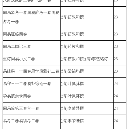
八卦观象解二卷卦气解一卷
(清)庄存与撰
23
周易象考一卷周易辞考一卷周易
(清)茹敦和撰
23
占考一卷
周易证签四卷
(清)茹敦和撰
23
周易二闾记三卷
(清)茹敦和撰
23
重订周易小义二卷
(清)茹敦和撰;(清)李慈铭订
23
易经揆一十四卷易学启蒙补二卷
(清)梁锡玙撰
23
易守三十二卷易卦综论一卷
(清)叶佩荪撰
24
学易慎余录四卷
(清)叶佩荪撰
24
周易篇第三卷首一卷
(清)李荣陛撰
24
易考二卷易续考二卷
(清)李荣陛撰
24