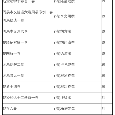
陆堂易学十卷首一卷
(清)陆奎勋撰
19
周易本义拾遗六卷周易序例一卷
(清)李文照撰
19
周易拾遗一卷
周易本义注六卷
(清)胡方撰
19
易经征实解一卷
(清)胡翔瀛撰
19
易图解一卷
(清)德沛撰
19
读易便解二卷
(清)卢见曾撰
20
读易管见一卷
(清)程延祚撰
20
易通十四卷
(清)程廷祚撰
20
易经如话十二卷首一卷
(清)汪绂撰
21
易互六卷
(清)杨陆荣撰
21