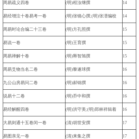
周易疏义四卷
(明)程汝继撰
14
易经增注十卷易考一卷
(明)张镜心撰;(明)张溍编校
14
周易时论合编二十三卷
(明)方孔照撰
15
易说一卷
(明)王育撰
15
周易禅解十卷
(明)释智旭撰
15
周易爻物当名二卷
(明)黎遂球撰
16
九公山房易问二卷
(明)郝锦撰
16
说易十二卷
(明)乔中和撰
16
易经解醒四卷
(明)洪守美;(明)郑林祥辑着
16
大易则通十五卷闰一卷
(清)胡世安撰
17
易图亲见一卷
(清)来集之撰
17