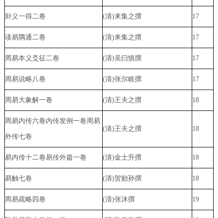
卦义一得二卷
(清)来集之撰
17
读易隅通二卷
(清)来集之撰
17
周易本义爻征二卷
(清)吴曰慎撰
17
周易说略八卷
(清)张尔岐撰
17
周易大象解一卷
(清)王夫之撰
18
周易内传六卷内传发例一卷周易
(清)王夫之撰
18
外传七卷
易内传十二卷易传外篇一卷
(清)金士升撰
18
易触七卷
(清)贺贻孙撰
18
周易疏略四卷
(清)张沐撰
19