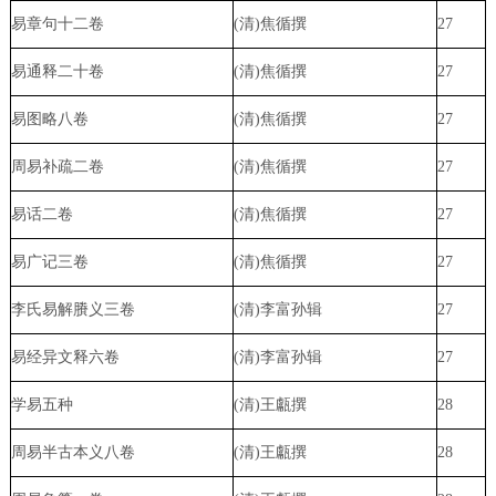
易章句十二卷
(清)焦循撰
27
易通释二十卷
(清)焦循撰
27
易图略八卷
(清)焦循撰
27
周易补疏二卷
(清)焦循撰
27
易话二卷
(清)焦循撰
27
易广记三卷
(清)焦循撰
27
李氏易解
賸
义三卷
(清)李富孙辑
27
易经异文释六卷
(清)李富孙辑
27
学易五种
(清)王甗撰
28
周易半古本义八卷
(清)王甗撰
28