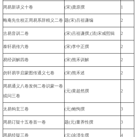
周易新讲义十卷
(宋)龚原撰
1
晦庵先生校正周易系辞精义二卷
题(宋)吕祖谦编
2
古易音训二卷
(宋)吕祖谦撰;(清)宋咸熙辑
2
泰轩易传六卷
(宋)李中正撰
2
易经训解四卷
(宋)熊禾训解
2
勿轩易学启蒙图传通义七卷
(宋)熊禾述
2
周易通义八卷发例二卷识蒙一卷
(元)黄超然撰
2
或问三卷
太易钩玄三卷
(元)鲍恂撰
3
周易订疑十五卷首一卷
题(元)董养性撰
3
周易经疑三卷
(元)涂溍生撰
4