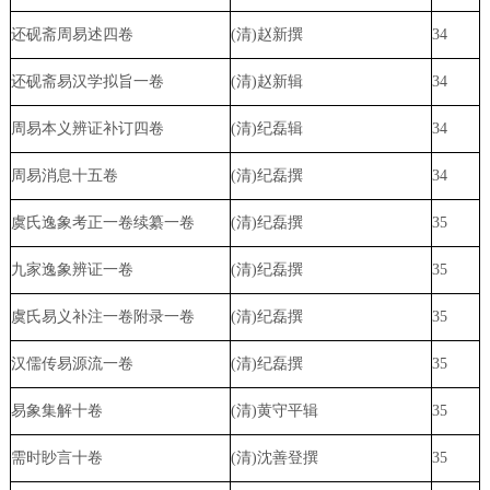
还砚斋周易述四卷
(清)赵新撰
34
还砚斋易汉学拟旨一卷
(清)赵新辑
34
周易本义辨证补订四卷
(清)纪磊辑
34
周易消息十五卷
(清)纪磊撰
34
虞氏逸象考正一卷续纂一卷
(清)纪磊撰
35
九家逸象辨证一卷
(清)纪磊撰
35
虞氏易义补注一卷附录一卷
(清)纪磊撰
35
汉儒传易源流一卷
(清)纪磊撰
35
易象集解十卷
(清)黄守平辑
35
需时眇言十卷
(清)沈善登撰
35