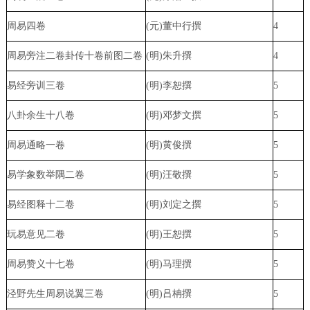
周易四卷
(元)董中行撰
4
周易旁注二卷卦传十卷前图二卷
(明)朱升撰
4
易经旁训三卷
(明)李恕撰
5
八卦余生十八卷
(明)邓梦文撰
5
周易通略一卷
(明)黄俊撰
5
易学象数举隅二卷
(明)汪敬撰
5
易经图释十二卷
(明)刘定之撰
5
玩易意见二卷
(明)王恕撰
5
周易赞义十七卷
(明)马理撰
5
泾野先生周易说翼三卷
(明)吕柟撰
5