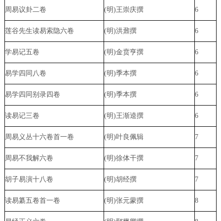
周易议卦二卷
(明)王崇庆撰
6
莲谷先生读易索隐六卷
(明)洪鼐撰
6
学易记五卷
(明)金贲亨撰
6
易学四同八卷
(明)季本撰
6
易学四同别录四卷
(明)季本撰
6
读易记三卷
(明)王渐逵撰
6
周易义丛十六卷首一卷
(明)叶良佩辑
7
周易不我解六卷
(明)徐体干撰
7
胡子易演十八卷
(明)胡经撰
7
读易纂五卷首一卷
(明)张元蒙撰
8