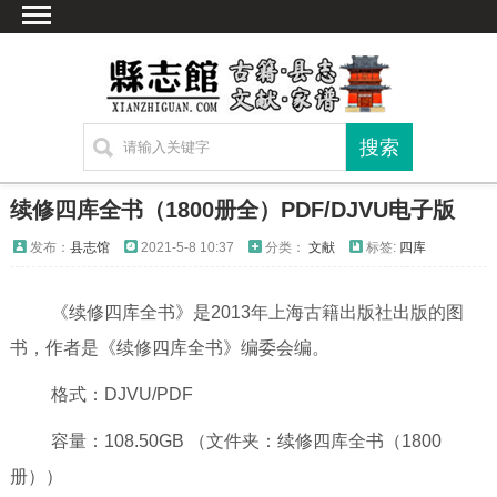
首页
文献
家谱
地图
方志
续修四库全书（1800册全）PDF/DJVU电子版
古籍
发布：
县志馆
2021-5-8 10:37
分类：
文献
标签:
四库
考古
新编方志
《续修四库全书》是2013年上海古籍出版社出版的图
联系方式
书，作者是《续修四库全书》编委会编。
网站声明
格式：DJVU/PDF
容量：108.50GB （文件夹：续修四库全书（1800
册））