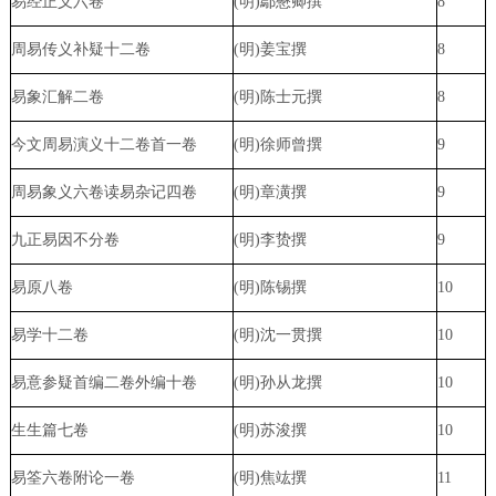
易经正义六卷
(明)鄢懋卿撰
8
周易传义补疑十二卷
(明)姜宝撰
8
易象汇解二卷
(明)陈士元撰
8
今文周易演义十二卷首一卷
(明)徐师曾撰
9
周易象义六卷读易杂记四卷
(明)章潢撰
9
九正易因不分卷
(明)李贽撰
9
易原八卷
(明)陈锡撰
10
易学十二卷
(明)沈一贯撰
10
易意参疑首编二卷外编十卷
(明)孙从龙撰
10
生生篇七卷
(明)苏浚撰
10
易筌六卷附论一卷
(明)焦竑撰
11