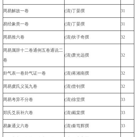
周易解故一卷
(清)丁晏撰
31
易经象类一卷
(清)丁晏撰
31
周易推六卷
(清)狄子奇撰
32
周易属辞十二卷通例五卷通说二
(清)萧光远撰
32
卷
卦气表一卷卦气证一卷
(清)蒋湘南撰
32
周易虞氏义笺九卷
(清)曾钊撰
32
周易考异不分卷
(清)徐堂撰
33
郑氏爻辰补六卷
(清)戴棠撰
33
易象通义六卷
(清)秦笃辉撰
33