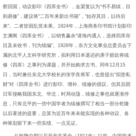
察回国，动议影印《四库全书》，金梁复以为“书不易续，目
则易修”，建议将“二百年来新出书籍”，“始存其目，以待后
来”。二者皆因乱世未果。1924年，上海商务印书馆计划影印
文渊阁《四库全书》，以销售赢余“请海内通人，选择四库存
目及未收书，刊为续编”。1928年，东方文化事业总委员会下
属的北平人文科学研究所，拟利用日本退还的庚子赔款将续
修《四库》之事列为课题，并开始购求古书。同年12月15
日，当时兼任东北大学校长的张学良将军，也曾提出“拟垫私
财”对《四库全书》进行影印、增补、续修的倡议。但其后因
日军侵略我国东北、华北，时局动荡，续修之事也就逐渐停
息，只有北平的一些中国学者为续修撰写了相当一部分乾隆
以后著述的提要，总算为近百年来未能实现的各种动议、各
种筹划留下来一些实绩、一点见证。
从乾隆中期以后至辛亥革命（
1911年）以前，中国学术