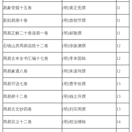
易象管窥十五卷
(明)黄正宪撰
11
新刻易测十卷
(明)曾朝节撰
11
周易正解二十卷读易一卷
(明)郝敬撰
11
石镜山房周易说统十二卷
(明)张振渊撰
12
周易古本全书汇编十七卷
(明)李本固辑
12
周易象通八卷
(明)朱谋玮撰
12
周易可说七卷
(明)曹学佺撰
13
周易揆十二卷
(明)钱士升撰
13
周易古文钞四卷
(明)刘宗周撰
13
周易宗义十二卷
(明)程汝继辑
14