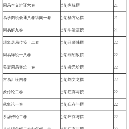
周易本义辨证六卷
(清)惠栋撰
21
易学图说会通八卷续闻一卷
(清)杨方达撰
21
周易解九卷
(清)牛运震撰
21
观象居易传笺十二卷
(清)汪师韩撰
22
周易详说十八卷
(清)刘绍攽撰
22
畏斋周易客难一卷
(清)龚元玠撰
22
古易汇诠四卷
(清)刘文龙撰
22
彖传论二卷
(清)庄存与撰
22
彖象论一卷
(清)庄存与撰
22
系辞传论二卷
(清)庄存与撰
22