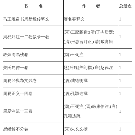
书
名
作
者
总册次
马王堆帛书周易经传释文
廖名春释文
1
(宋)王应麟辑;(清)丁杰后定;
周易郑注十二卷叙录一卷
1
(清)张惠言订正;(清)臧庸辑
敦煌周易残卷
(魏)王弼注
1
关氏易传一卷
题(后魏)关朗撰;(唐)赵蕤注
1
周易经典释文残卷
(唐)陆德明撰
1
周易正义十四卷
(唐)孔颖达撰
1
(魏)王弼注;(晋)韩康伯注;(唐)
周易注疏十三卷
1
孔颖达疏
易经解不分卷
(宋)朱长文撰
1