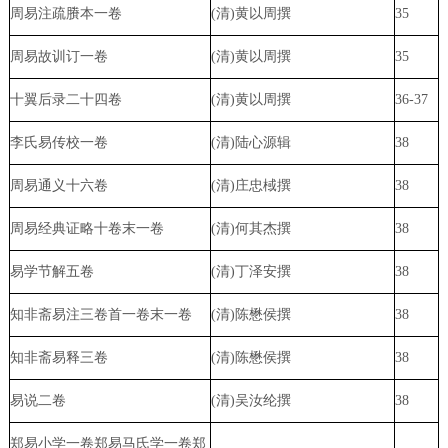
周易注疏
賸
本一卷
(清)黄以周撰
35
周易故训订一卷
(清)黄以周撰
35
十翼后录二十四卷
(清)黄以周撰
36-37
李氏易传校一卷
(清)陆心源辑
38
周易通义十六卷
(清)庄忠棫撰
38
周易经典证略十卷末一卷
(清)何其杰撰
38
易学节解五卷
(清)丁泽安撰
38
知非斋易注三卷首一卷末一卷
(清)陈懋侯撰
38
知非斋易释三卷
(清)陈懋侯撰
38
易说二卷
(清)吴汝纶撰
38
郑易小学一卷郑易马氏学一卷郑