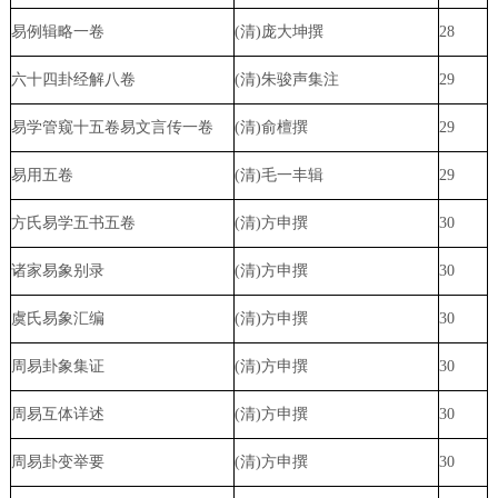
易例辑略一卷
(清)庞大坤撰
28
六十四卦经解八卷
(清)朱骏声集注
29
易学管窥十五卷易文言传一卷
(清)俞檀撰
29
易用五卷
(清)毛一丰辑
29
方氏易学五书五卷
(清)方申撰
30
诸家易象别录
(清)方申撰
30
虞氏易象汇编
(清)方申撰
30
周易卦象集证
(清)方申撰
30
周易互体详述
(清)方申撰
30
周易卦变举要
(清)方申撰
30