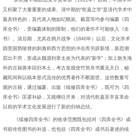
又积聚了大量重要的成果。清中期的“乾嘉之学”是清代学术中
最具特色的，其代表人物如纪晓岚、戴震等均参与编纂《四
库全书》，受编纂体制的限制，他们的著作不可能收入《全
书》。清后期，尤其在鸦片战争（1840年）以后，文化学术
因受国势陵替的刺激和西方思想的冲击而另辟新境，新思潮
层出不穷，形成从魏源到章太炎为代表的“新学”；加上散失海
外的古籍善本回归本土，考古发掘使竹简帛书重见天日，秘
藏民间和以稿本形式流传的优秀著作不断面世。这些数量可
观的古籍，通过编纂、出版《续修四库全书》，既可为《四
库全书》匡谬补缺，又能继往开来，对清代乾嘉至辛亥革命
以前的学术文化发展进行了新的归纳总结。
《续修四库全书》的收录范围既包括对《四库全书》成
书前传世图书的补选，也包括《四库全书》成书后著述的续