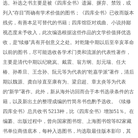
选。补选之书主要是被《四库全书》遗漏、摒弃、禁毁，或
列入
“存目”而确有学术价值的图书；《四库全书》已收而版本
残劣，有善本足可替代的书籍；四库馆臣对戏曲、小说持鄙
视态度未予收入，此次编选根据这些作品的文学价值择优选
收，是“续修”具有开创意义之处。对乾隆中期以后至辛亥革命
以前的图书，尽可能选收各学术门类和流派的代表性著作，
主要是清代中期以纪晓岚、戴震、翁方纲、彭元瑞、任大
椿、孙希旦、王念孙、阮元等为代表的“乾嘉学派”著作，清后
期以魏源、龚自珍直至康有为、梁启超、章太炎等为代表
的“新学”著作。此外，新从海外访回而合于本书选录条件的古
籍，以及新出土的整理成编的竹简帛书也酌予选收。《续修
四库全书》总共收书
5213种，比《四库全书》增加51％。在
编纂、出版过程中，曾向国家图书馆、上海图书馆等82家藏
书单位商借底本，每种入选图书，均选取最佳版本影印，其