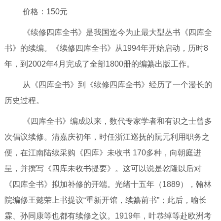
价格：150元
《续修四库全书》是我国迄今为止最大型丛书《四库全
书》的续编。《续修四库全书》从
1994年开始启动，历时8
年，到2002年4月完成了全部1800册的编纂出版工作。
从《四库全书》到《续修四库全书》经历了一个漫长的
历史过程。
《四库全书》编成以来，数代专家学者和有识之士曾多
次倡议续修。清嘉庆初年，时任浙江巡抚的阮元利用职务之
便，在江南陆续采购《四库》未收书
170多种，向朝庭进
呈，并撰写《四库未收书提要》。这可以说是乾隆以后对
《四库全书》拟加补修的开端。光绪十五年（1889），翰林
院编修王懿荣上书提议“重新开馆，续纂前书”；此后，喻长
霖、孙同康等也都有续修之议。1919年，叶恭绰等赴欧洲考