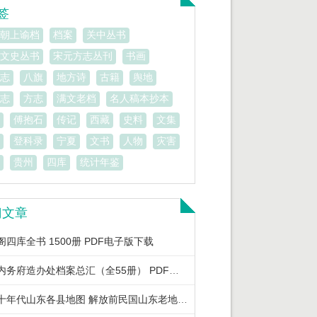
签
朝上谕档
档案
关中丛书
文史丛书
宋元方志丛刊
书画
志
八旗
地方诗
古籍
舆地
志
方志
满文老档
名人稿本抄本
傅抱石
传记
西藏
史料
文集
登科录
宁夏
文书
人物
灾害
贵州
四库
统计年鉴
门文章
阁四库全书 1500册 PDF电子版下载
清宫内务府造办处档案总汇（全55册） PDF电子版下载
三四十年代山东各县地图 解放前民国山东老地图下载