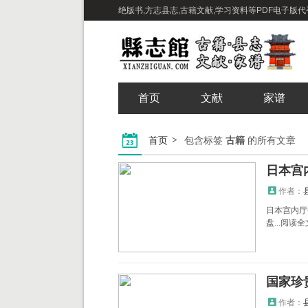
绝版书,方志县志,古籍文献,学习资料等PDF电子版代寻下载
首页
文献
家谱
首页
包含标签
古籍
的所有文章
日本宫
作者：
日本宫内厅书
盘...阅读全
国家珍
作者：