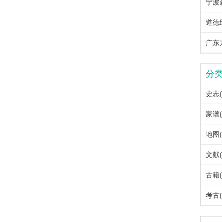
宁波
道德
广东方
分
史志(
家谱(
地图(
文献(
古籍(
考古(