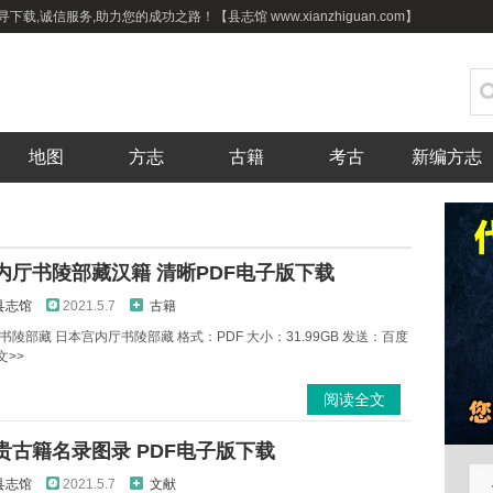
,诚信服务,助力您的成功之路！【县志馆 www.xianzhiguan.com】
地图
方志
古籍
考古
新编方志
内厅书陵部藏汉籍 清晰PDF电子版下载
县志馆
2021.5.7
古籍
陵部藏 日本宫内厅书陵部藏 格式：PDF 大小：31.99GB 发送：百度
文>>
阅读全文
贵古籍名录图录 PDF电子版下载
县志馆
2021.5.7
文献