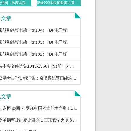
水西文史资料（黔西县政协文史组编）PDF电子版下载
稀缺222本民国时期儿童书籍大全 PDF电子版下载
新文章
稀缺和绝版书籍（第104）PDF电子版
稀缺和绝版书籍（第103）PDF电子版
稀缺和绝版书籍（第102）PDF电子版
《中共中央文件选集1949-1966》(51册）人民出版社 2013 PDF电子版
各地汉墓考古学资料汇集：帛书经法壁画建筑发掘报告文物简牍医书等PDF电子版
机文章
祖先与永恒 杰西卡·罗森中国考古艺术文集 PDF电子版
唐宋变革期军政制度史研究 1 三班官制之演变 PDF电子版