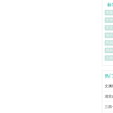
标
乾隆
中华
艺文
地方
民国
登科
云南
热
文渊