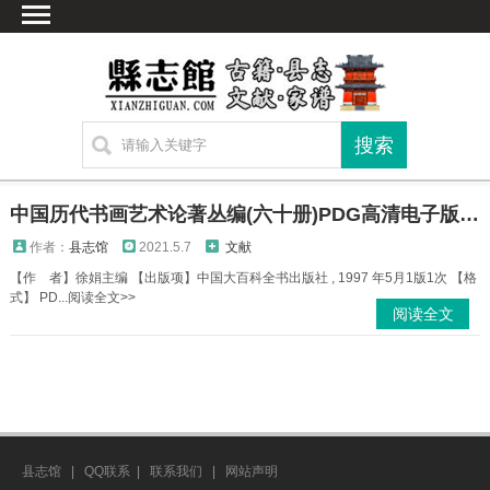
首页
文献
家谱
地图
方志
中国历代书画艺术论著丛编(六十册)PDG高清电子版下载
古籍
作者：
县志馆
2021.5.7
文献
考古
【作 者】徐娟主编 【出版项】中国大百科全书出版社 , 1997 年5月1版1次 【格
式】 PD...阅读全文>>
新编方志
阅读全文
联系方式
网站声明
县志馆
|
QQ联系
|
联系我们
|
网站声明