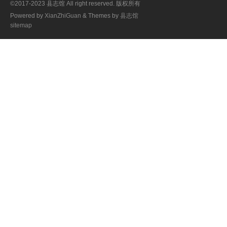
©2017-2023 县志馆 All right reserved. 版权所有
Powered by
XianZhiGuan
& Themes by
县志馆
sitemap