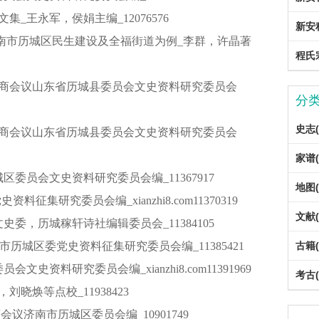
集_王永军，侯娟主编_12076576
新安
济南市历城区民生建设及全福街道为例_李群，许晶著
程氏宗
治协商会议山东省历城县委员会文史资料研究委员会
分
史志(
治协商会议山东省历城县委员会文史资料研究委员会
家谱(
区委员会文史资料研究委员会编_11367917
地图(
料征集研究委员会编_xianzhi8.com11370319
文献(
史委，历城稼轩诗社编辑委员会_11384105
古籍(
共济南市历城区委党史资料征集研究委员会编_11385421
史资料研究委员会编_xianzhi8.com11391969
考古(
刘晓焕等点校_11938423
议济南市历城区委员会编_10901749