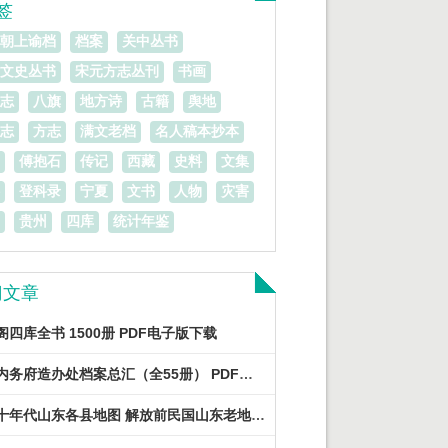
签
朝上谕档
档案
关中丛书
文史丛书
宋元方志丛刊
书画
志
八旗
地方诗
古籍
舆地
志
方志
满文老档
名人稿本抄本
傅抱石
传记
西藏
史料
文集
登科录
宁夏
文书
人物
灾害
贵州
四库
统计年鉴
门文章
阁四库全书 1500册 PDF电子版下载
清宫内务府造办处档案总汇（全55册） PDF电子版下载
三四十年代山东各县地图 解放前民国山东老地图下载