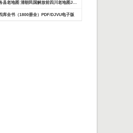
四川各县老地图 清朝民国解放前四川老地图JPG下载
四库全书（1800册全）PDF/DJVU电子版