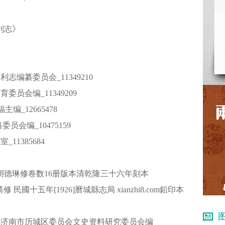
水利志》
志编纂委员会_11349210
员会编_11349209
主编_12665478
员会编_10475159
11385684
)胡德琳修卷数16册版本清乾隆三十六年刻本
民國十五年[1926]曆城縣志局 xianzhi8.com鉛印本
_政协济南市历城区委员会文史资料研究委员会编