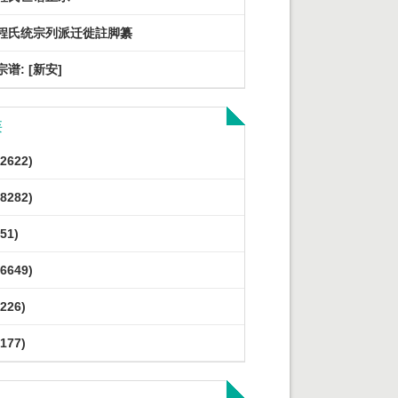
程氏统宗列派迁徙註脚纂
谱: [新安]
类
2622)
8282)
51)
6649)
226)
177)