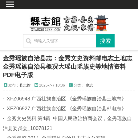
首页
文献
家谱
地图
方志
金秀瑶族自治县志：金秀文史资料邮电志土地志
古籍
金秀瑶族自治县概况大瑶山瑶族史等地情资料
PDF电子版
考古
新编方志
发布：
县志馆
2025-7-7 10:36
分类：
史志
联系方式
· XFZ06948 广西壮族自治区 《金秀瑶族自治县土地志》
网站声明
· XFZ06927 广西壮族自治区 《金秀瑶族自治县邮电志》
· 金秀文史资料 第4辑_中国人民政治协商会议，金秀瑶族自
治县委员会_10078121