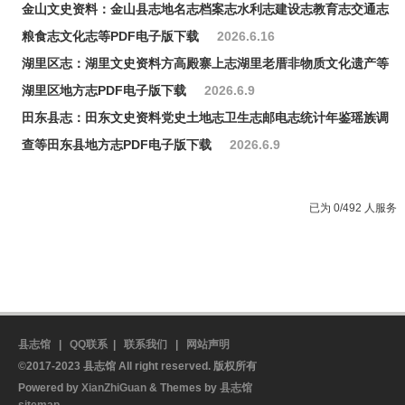
金山文史资料：金山县志地名志档案志水利志建设志教育志交通志
粮食志文化志等PDF电子版下载
2026.6.16
湖里区志：湖里文史资料方高殿寨上志湖里老厝非物质文化遗产等
湖里区地方志PDF电子版下载
2026.6.9
田东县志：田东文史资料党史土地志卫生志邮电志统计年鉴瑶族调
查等田东县地方志PDF电子版下载
2026.6.9
已为 0/492 人服务
县志馆
|
QQ联系
|
联系我们
|
网站声明
©2017-2023 县志馆 All right reserved. 版权所有
Powered by
XianZhiGuan
& Themes by
县志馆