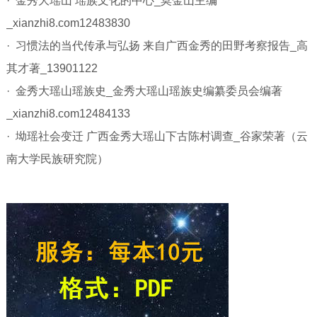
· 金秀大瑶山 瑶族文化的中心_莫金山主编
_xianzhi8.com12483830
· 习惯法的当代传承与弘扬 来自广西金秀的田野考察报告_高
其才著_13901122
· 金秀大瑶山瑶族史_金秀大瑶山瑶族史编纂委员会编著
_xianzhi8.com12484133
· 坳瑶社会变迁 广西金秀大瑶山下古陈村调查_谷家荣著（云
南大学民族研究院）