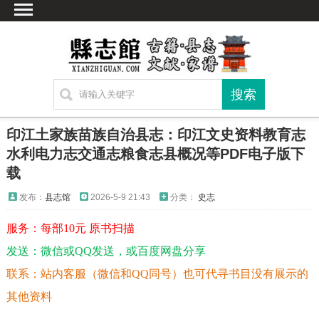
首页
文献
家谱
地图
方志
印江土家族苗族自治县志：印江文史资料教育志
古籍
水利电力志交通志粮食志县概况等PDF电子版下
载
考古
新编方志
发布：
县志馆
2026-5-9 21:43
分类：
史志
联系方式
服务：每部10元 原书扫描
网站声明
发送：微信或QQ发送，或百度网盘分享
联系：站内客服（微信和QQ同号）也可代寻书目没有展示的
其他资料