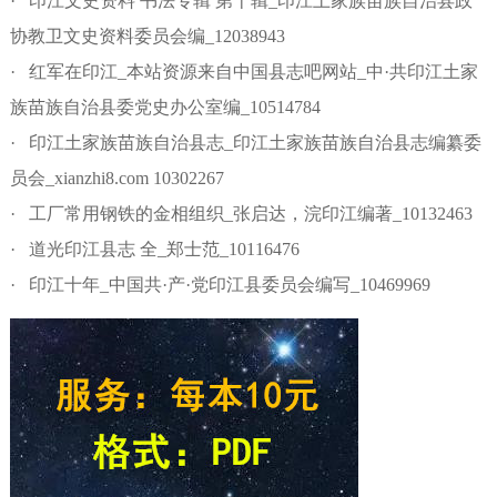
· 印江文史资料 书法专辑 第十辑_印江土家族苗族自治县政
协教卫文史资料委员会编_12038943
· 红军在印江_本站资源来自中国县志吧网站_中·共印江土家
族苗族自治县委党史办公室编_10514784
· 印江土家族苗族自治县志_印江土家族苗族自治县志编纂委
员会_xianzhi8.com 10302267
· 工厂常用钢铁的金相组织_张启达，浣印江编著_10132463
· 道光印江县志 全_郑士范_10116476
· 印江十年_中国共·产·党印江县委员会编写_10469969