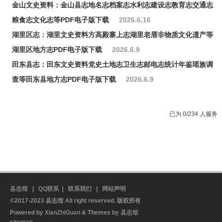
金山文史资料：金山县志地名志档案志水利志建设志教育志交通志
粮食志文化志等PDF电子版下载
2026.6.16
湖里区志：湖里文史资料方高殿寨上志湖里老厝非物质文化遗产等
湖里区地方志PDF电子版下载
2026.6.9
田东县志：田东文史资料党史土地志卫生志邮电志统计年鉴瑶族调
查等田东县地方志PDF电子版下载
2026.6.9
已为 0/234 人服务
县志馆
|
QQ联系
|
联系我们
|
网站声明
©2017-2023 县志馆 All right reserved. 版权所有
Powered by
XianZhiGuan
& Themes by
县志馆