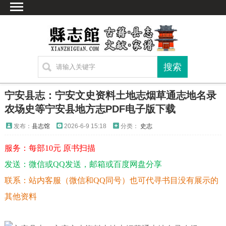
首页
文献
家谱
地图
方志
宁安县志：宁安文史资料土地志烟草通志地名录
古籍
农场史等宁安县地方志PDF电子版下载
考古
发布：
县志馆
2026-6-9 15:18
分类：
史志
新编方志
服务：每部10元 原书扫描
联系方式
发送：微信或QQ发送，邮箱或百度网盘分享
网站声明
联系：站内客服（微信和QQ同号）也可代寻书目没有展示的
其他资料