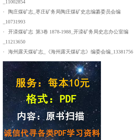
_11002854
· 陶庄煤矿志_枣庄矿务局陶庄煤矿史志编纂委员会编
_10731993
· 开滦煤矿志 第3卷 1878-1988_开滦矿务局史志办公室编
_11213650
· 海州露天煤矿志_《海州露天煤矿志》编委会编_13381756