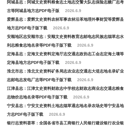
阿城县志：阿城文史资料粮食志土地志交警大队志保险志糖厂志考
古等阿城县地方志PDF电子版
2026.6.9
爱辉县志：爱辉文史资料农林军事农林沿革地理外事财贸等爱辉县
地方志PDF电子版下载
2026.6.9
安顺地区志安顺市志：安顺文史资料教育志邮电志民族志烟草志水
利志粮食志地名录等PDF电子版下载
2026.6.9
定海县志：定海文史资料定海厅志交通志政协志工会志定海土壤等
定海县地方志PDF电子版下载
2026.6.9
淮北市志：淮北文史资料矿务局志农业志交通志大堤志地名录矿业
志邮电志发电厂志等PDF电子版下载
2026.6.9
江津县志：江津文史资料财政志中学校志财政志商业志交通志粮食
志物价志地名录等PDF电子版下载
2026.6.9
宁安县志：宁安文史资料土地志烟草通志地名录农场史等宁安县地
方志PDF电子版下载
2026.6.9
银行志资料荟萃：全国各省市县工商银行人民银行建设银行农业银