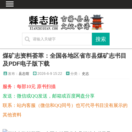
首页
文献
家谱
地图
方志
煤矿志资料荟萃：全国各地区省市县煤矿志书目
古籍
及PDF电子版下载
考古
发布：
县志馆
2026-6-9 15:22
分类：
史志
新编方志
服务：每部10元 原书扫描
联系方式
发送：微信或QQ发送，邮箱或百度网盘分享
网站声明
联系：站内客服（微信和QQ同号）也可代寻书目没有展示的
其他资料