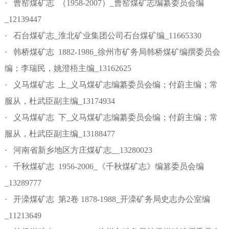
· 曹窑煤矿志 （1958-2007）_曹窑煤矿志编纂委员会编
_12139447
· 石台煤矿志_淮北矿业集团公司石台煤矿编_11665330
· 韩桥煤矿志 1882-1986_徐州市矿务局韩桥煤矿编撰委员会
编；李瑞民，姚澄梧主编_13162625
· 义马煤矿志 上_义马煤矿志编纂委员会编；付蔚主编；常
服从，杜武臣副主编_13174934
· 义马煤矿志 下_义马煤矿志编纂委员会编；付蔚主编；常
服从，杜武臣副主编_13188477
· 河南省新乡地区方庄煤矿志__13280023
· 千秋煤矿志 1956-2006_《千秋煤矿志》编篡委员会编
_13289777
· 开滦煤矿志 第2卷 1878-1988_开滦矿务局史志办公室编
_11213649