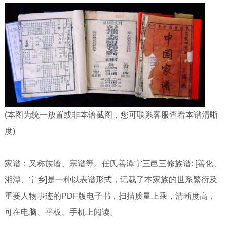
(本图为统一放置或非本谱截图，您可联系客服查看本谱清晰
度)
家谱：又称族谱、宗谱等。任氏善潭宁三邑三修族谱: [善化、
湘潭、宁乡]是一种以表谱形式，记载了本家族的世系繁衍及
重要人物事迹的PDF版电子书，扫描质量上乘，清晰度高，
可在电脑、平板、手机上阅读。