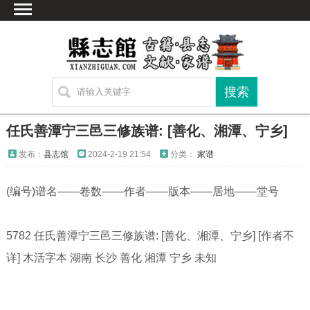
首页
文献
家谱
地图
方志
任氏善潭宁三邑三修族谱: [善化、湘潭、宁乡]
古籍
发布：
县志馆
2024-2-19 21:54
分类：
家谱
考古
(编号)谱名——卷数——作者——版本——居地——堂号
新编方志
联系方式
5782 任氏善潭宁三邑三修族谱: [善化、湘潭、宁乡] [作者不
网站声明
详] 木活字本 湖南 长沙 善化 湘潭 宁乡 未知