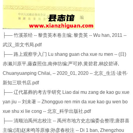
├── 竹溪茶经 -- 黎贵英本卷主编; 黎贵英 -- Wu han, 2011 --
武汉_崇文书局.pdf
├── 路上观察学入门 Lu shang guan cha xue ru men -- (日)
赤濑川原平,藤森照信,南伸坊编;严可婷,黄碧君,林皎碧译,
Chuanyuanping Chilai, -- 2020_01, 2020 -- 北京_生活·读书·
新知三联书店.pdf
├── 辽代墓葬的考古学研究 Liao dai mu zang de kao gu xue
yan jiu -- 刘未著 -- Zhongguo ren min da xue kao gu wen bo
xue shu xi lie cong -- 北京_科学出版社.pdf
├── 清顺治禹州志校注 -- 禹州市地方史志编委会整理;唐群喜
主编;(清)赵来鸣等原修;孙彦春校注 -- Di 1 ban, Zhengzhou