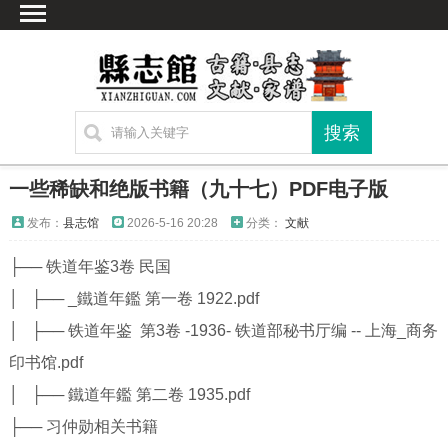
首页
文献
家谱
地图
方志
一些稀缺和绝版书籍（九十七）PDF电子版
古籍
发布：
县志馆
2026-5-16 20:28
分类：
文献
考古
├── 铁道年鉴3卷 民国
新编方志
│ ├── _鐵道年鑑 第一卷 1922.pdf
联系方式
│ ├── 铁道年鉴 第3卷 -1936- 铁道部秘书厅编 -- 上海_商务
网站声明
印书馆.pdf
│ ├── 鐵道年鑑 第二卷 1935.pdf
├── 习仲勋相关书籍