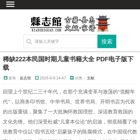
首页
文献
家谱
地图
方志
稀缺222本民国时期儿童书籍大全 PDF电子版下
古籍
载
考古
发布：
县志馆
2026-6-9 14:47
分类：
文献
新编方志
回望上个世纪二三十年代，在那个充满变革与激荡的“觉醒年
联系方式
代”，以商务印书馆、中华书局、世界书局、开明书店为代表
网站声明
的出版重镇，聚集了一大批胸怀救国理想、深谙教育救国的
文化先锋。他们深受杜威“儿童本位论”的启迪，彻底颠覆了传
统教育中仅以“四书五经”启蒙孩子的陈腐模式，在中国现代教