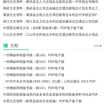
柳河文史资料：柳河县志人大志地名志政协志第一中学校志等柳河县地方资料PDF电子版下载
一些稀缺和绝版书籍（第103）PDF电子版
一些稀缺和绝版书籍（第102）PDF电子版
蕉岭文史资料：蕉岭县志公安志金融志交通志邮电志计划生育志工会志妇女志军事志等PDF电子版下载
肇源文史资料：肇源县志电力志文博志教育志水利志中学校志等PDF电子版下载
靖江文史资料：靖江县志卫生志水利志城乡建设志交通志公安志邮电志政协志地名录等PDF电子版下载
中国西北稀见方志（全8册 暂缺第1册）PDF电子版下载
江山文史资料：江山市志民政志水利志交通志教育志地名志土地志水泥厂志人大志等PDF电子版下载
《中共中央文件选集1949-1966》(51册）人民出版社 2013 PDF电子版
一些稀缺和绝版书籍（第101）PDF电子版
文献
一些稀缺和绝版书籍（第105）PDF电子版
一些稀缺和绝版书籍（第104）PDF电子版
一些稀缺和绝版书籍（第103）PDF电子版
一些稀缺和绝版书籍（第102）PDF电子版
中国民间歌曲集成系列及各省市县老版本民间歌曲资料书目及PDF电子版下载
《中共中央文件选集1949-1966》(51册）人民出版社 2013 PDF电子版
水西文史资料（黔西县政协文史组编）PDF电子版下载
一些稀缺和绝版书籍（第101）PDF电子版
中国民间歌曲集成系列及各省市县老版本民间歌曲资料书目及PDF电子版下载
水西文史资料（黔西县政协文史组编）PDF电子版下载