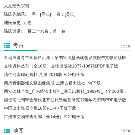
太湖陆氏宗谱
陆氏先德录: 一卷：[吴江] 一卷：[吴江]
陆氏家史: 五卷
陆氏世谱: 一百二十六卷，首一卷
考古
各地汉墓考古学资料汇集：帛书经法壁画建筑发掘报告文物简牍医书等PDF电子版
文物资料丛刊（全10册）文物出版社1977-1987版PDF电子版
清代河南碑刻资料 八册 2016版 PDF电子版
商周青铜器铭文暨图像集成 上海古籍出版社 jpg下载
西安碑林全集_广东经济出版社_海天出版社_1999版_（全200册）_ PDF下载
魏晋南北朝宋金隋代北齐辽代壁画墓研究书籍学习资料PDF电子版
中国出土瓷器全集16册PDF电子版下载
广州市文物普查汇编（全14册）PDF电子版
地图