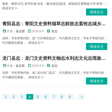
服务：每部10元 原书扫描 发送：微信或QQ发送，邮箱或百度网盘分享 联系：...
阅读全文>>
阅读全文
青阳县志：青阳文史资料烟草志财政志畜牧志城乡建设志政协志地名录等青阳县地方志PDF电子版下载
作者：
县志馆
2026.6.9
史志
说明：书名带朝代的，如“ 万历青阳县志”，均为繁体文言文；书名不带朝代的，
均为建国后新版，...阅读全文>>
阅读全文
龙门县志：龙门文史资料文物志水利志文化志瑶族调查民间草药等龙门县地方志PDF电子版下载
作者：
县志馆
2026.6.9
史志
说明：书名带朝代的，如“ 道光龙门县志”，均为繁体文言文；书名不带朝代的，
均为建国后新版，...阅读全文>>
阅读全文
1
2
3
4
5
6
7
8
9
...
»