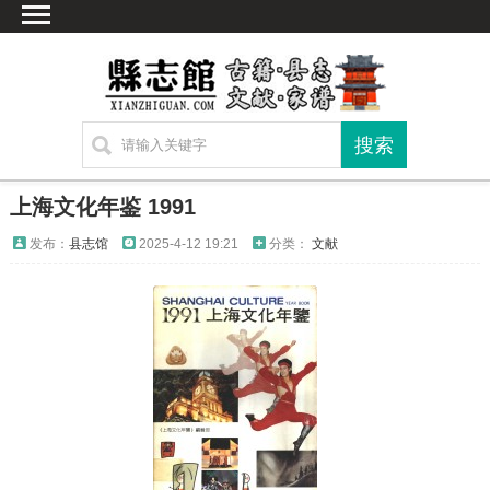
首页
文献
家谱
地图
方志
上海文化年鉴 1991
古籍
发布：
县志馆
2025-4-12 19:21
分类：
文献
考古
新编方志
联系方式
网站声明