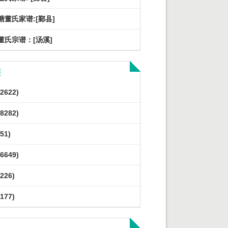
塘董氏家谱:[鄞县]
董氏宗谱：[汤溪]
类
2622)
8282)
51)
6649)
226)
177)