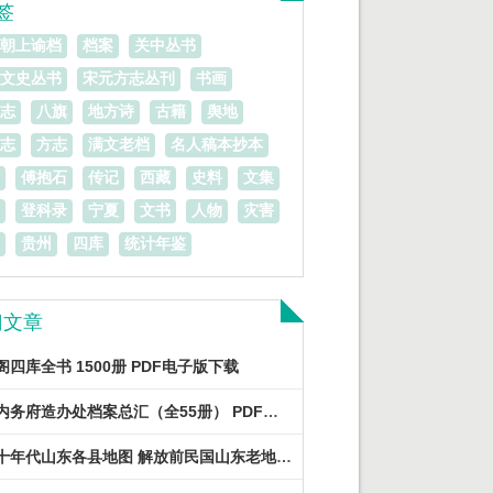
签
朝上谕档
档案
关中丛书
文史丛书
宋元方志丛刊
书画
志
八旗
地方诗
古籍
舆地
志
方志
满文老档
名人稿本抄本
傅抱石
传记
西藏
史料
文集
登科录
宁夏
文书
人物
灾害
贵州
四库
统计年鉴
门文章
阁四库全书 1500册 PDF电子版下载
清宫内务府造办处档案总汇（全55册） PDF电子版下载
三四十年代山东各县地图 解放前民国山东老地图下载