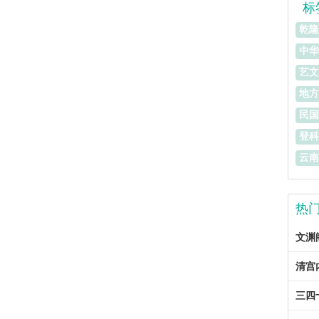
标
乾隆
中华
艺文
地方
民国
登科
云南
热
文渊