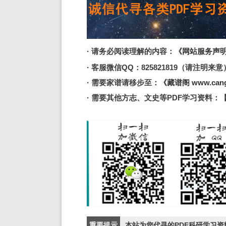
· 请务必阅读理解的内容：
《网站服务声
· 客服微信QQ：825821819（请注明来意） 邮
· 需要家谱请移步至：
《藏谱阁 www.cang
· 需要其他方志、文史等PDF学习资料：
重要提示
本站为您代寻的PDF科研学习