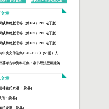
水西文史资料（黔西县政协文史组编）PDF电子版下载
稀缺222本民国时期儿童书籍大全 PDF电子版下载
新文章
稀缺和绝版书籍（第104）PDF电子版
稀缺和绝版书籍（第103）PDF电子版
稀缺和绝版书籍（第102）PDF电子版
《中共中央文件选集1949-1966》(51册）人民出版社 2013 PDF电子版
各地汉墓考古学资料汇集：帛书经法壁画建筑发掘报告文物简牍医书等PDF电子版
机文章
儒林董氏宗谱：[鄞县]
谱: [鄞县]
氏家谱: [鄞县]