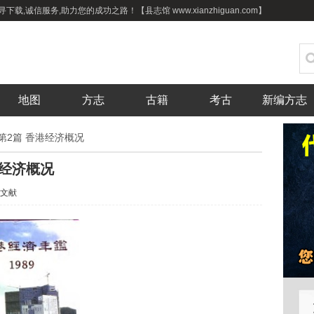
,诚信服务,助力您的成功之路！【县志馆 www.xianzhiguan.com】
地图
方志
古籍
考古
新编方志
 第2篇 香港经济概况
港经济概况
文献