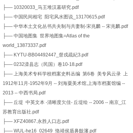
├── 10320033_马王堆汉墓研究.pdf
├── 中国民间相宅 阳宅风水图说_13170615.pdf
├── 中华本土文化丛书共夫制与共妻制-宋兆麟 -- 宋兆麟.pdf
├── 中国地图集 世界地图集=Atlas of the
world_13873337.pdf
├── KYTU-BB04492447_督戎疏紀3.pdf
├── 0232滦县志（民国）卷10-18.pdf
├── 上海美术专科学校档案史料丛编 第6卷 美专风云录 上
1912年11月-1952年9月 -- 刘海粟美术馆,上海市档案馆编 --
2013 -- 中西书局.pdf
├── 丘堤 中英文本 -清晰度欠佳- 丘堤绘 -- 2006 -- 南京_江
苏教育出版社.pdf
├── XFZ40867.永胜人口志.pdf
├── WUL-he16_02649_恪靖侯盾鼻餘瀋.pdf